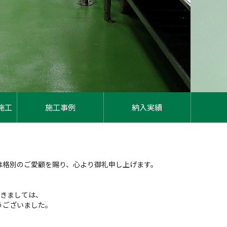
施工
施工事例
納入実績
は格別のご愛顧を賜り、心より御礼申し上げます。
におきましては、
うございました。
】