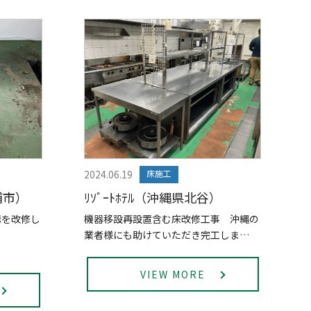
2024.06.19
床施工
浦市）
ﾘｿﾞｰﾄﾎﾃﾙ（沖縄県北谷）
溝を改修し
機器移設再設置含む床改修工事 沖縄の
業者様にも助けていただき完工しま…
VIEW MORE