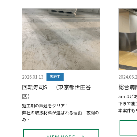
2026.01.13
床施工
2024.06.
回転寿司S （東京都世田谷
総合病
区）
5mほど
下まで施
短工期の課題をクリア！
本案件も
弊社の取扱材料が選ばれる理由「夜間の
み…