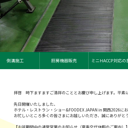
側溝施工
厨房機器販売
ミニHACCP対応の
拝啓 時下ますますご清祥のこととお慶び申し上げます。平素
先日開催いたしました、
ホテル・レストラン・ショー&FOODEX JAPAN in 関西2026
お忙しいところ多くの皆さまにお越しいただき、誠にありがと
【お盆期間中の通常営業のお知らせ（夏季交代休暇のご案内）