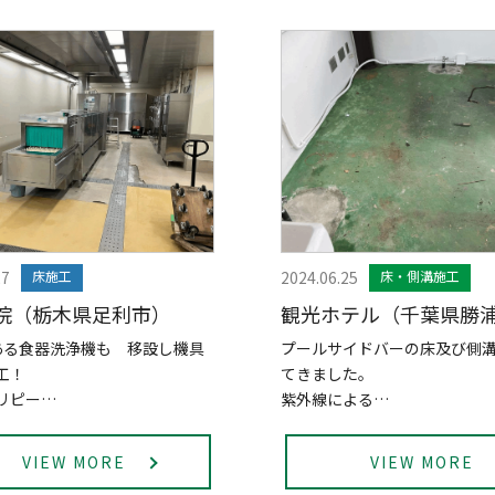
27
床施工
2024.06.25
床・側溝施工
院（栃木県足利市）
観光ホテル（千葉県勝
ある食器洗浄機も 移設し機具
プールサイドバーの床及び側
工！
てきました。
リピー…
紫外線による…
VIEW MORE
VIEW MORE