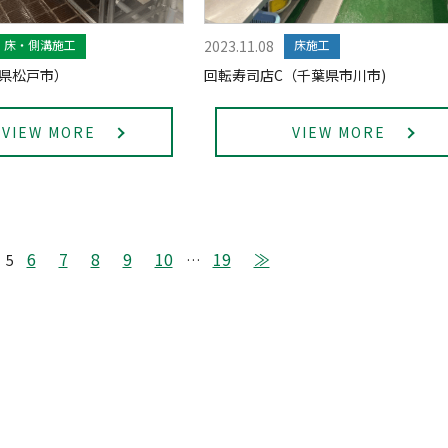
床・側溝施工
2023.11.08
床施工
県松戸市）
回転寿司店C（千葉県市川市)
VIEW MORE
VIEW MORE
6
7
8
9
10
19
≫
5
…