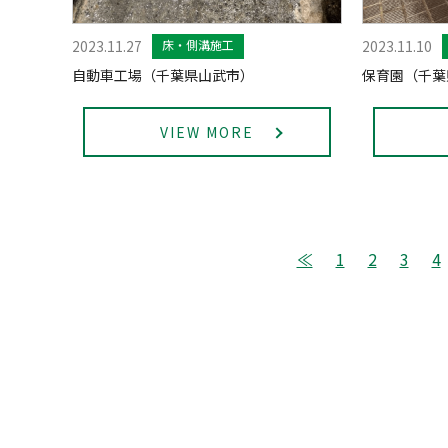
2023.11.27
床・側溝施工
2023.11.10
自動車工場（千葉県山武市）
保育園（千葉
VIEW MORE
≪
1
2
3
4