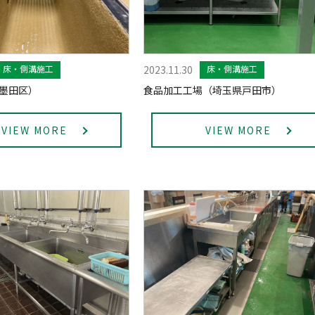
床・側溝施工
2023.11.30
床・側溝施工
墨田区）
食品加工工場（埼玉県戸田市）
VIEW MORE
VIEW MORE